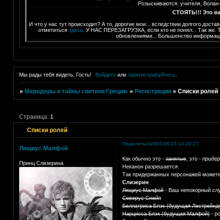
Розыскиваются: учителя, Волан
СТОЯТЬ!!! Это ва
И что у нас тут происходит? А то, дорогие мои... вследствии долгого дост
отметиться
здесь
. У НАС ПЕРЕЗАГРУЗКА, если кто не понял... Так же. 
обновлениями... Большенство информац
Мы рады тебя видеть, Гость!
Войдите
или
зарегистрируйтесь
.
»
Мародеры и тайны свитков Греции.
»
Регистрация
»
Списки ролей
Страница:
1
Списки ролей
Поделиться
2007-08-15 14:20:27
Люциус Малфой
Как обычно это -
занятые
, это -
приде
Принц Слизерина
Неканон разрешается.
Так придержанных персонажей можете т
Слизерин
Люциус Малфой
- Ваш непокорный сл
Северус Снейп
Беллатриса Блэк (будущая Лестрейнд
Нарцисса Блэк (будущая Малфой)
- р