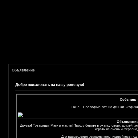
Объявление
Добро пожаловать на нашу ролевую!
События:
Так-с... Последние летние деньки. Отдых
Объявление
Друзья! Товарищи! Маги и маглы! Прошу берите в охапку своих друзей, з
играть не очень интересно
Для размещения рекламы конспирируйтесь под н