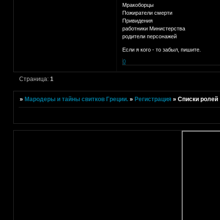
Мракоборцы
Пожиратели смерти
Привидения
работники Министерства
родители персонажей
Если я кого - то забыл, пишите.
0
Страница:
1
»
Мародеры и тайны свитков Греции.
»
Регистрация
»
Списки ролей