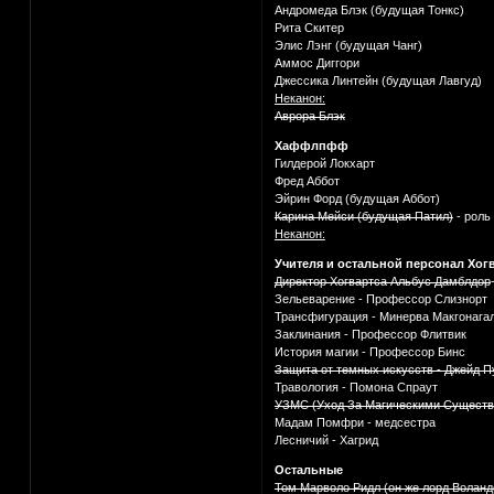
Андромеда Блэк (будущая Тонкс)
Рита Скитер
Элис Лэнг (будущая Чанг)
Аммос Диггори
Джессика Линтейн (будущая Лавгуд)
Неканон:
Аврора Блэк
Хаффлпфф
Гилдерой Локхарт
Фред Аббот
Эйрин Форд (будущая Аббот)
Карина Мейси (будущая Патил)
- роль
Неканон:
Учителя и остальной персонал Хог
Директор Хогвартса Альбус Дамблдор
Зельеварение - Профессор Слизнорт
Трансфигурация - Минерва Макгонага
Заклинания - Профессор Флитвик
История магии - Профессор Бинс
Защита от темных искусств - Джейд П
Травология - Помона Спраут
УЗМС (Уход За Магическими Существа
Мадам Помфри - медсестра
Лесничий - Хагрид
Остальные
Том Марволо Ридл (он же лорд Воланд