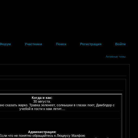
Форум
Участники
Поиск
Регистрация
Войти
Активные темы
Когда и как:
30 августа.
но сказать жарко. Травка зеленеет, солнышки в глазах поет, Дамблдор с
учебой в гости к нам летит....
Администрация:
Если что не понятно обращайтесь к Люциусу Малфою