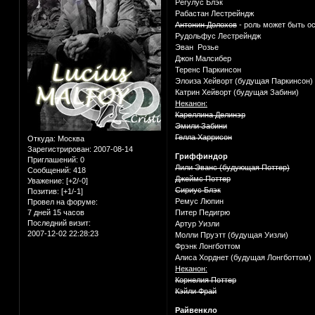
Регулус Блэк
Рабастан Лестрейндж
Антонин Долохов
- роль может быть о
Рудольфус Лестрейндж
Эван Розье
Джон Малсибер
Теренс Паркинсон
Элоиза Хейворт (будущая Паркинсон)
Катрин Хейворт (будущая Забини)
Неканон:
Кареллина Делинэр
Эмили Забини
Гелла Харрисон
Откуда:
Москва
Зарегистрирован
: 2007-08-14
Гриффиндор
Приглашений:
0
Лили Эванс (будующая Поттер)
Сообщений:
418
Джеймс Поттер
Уважение:
[+2/-0]
Сириус Блэк
Позитив:
[+1/-1]
Ремус Люпин
Провел на форуме:
7 дней 15 часов
Питер Педигрю
Последний визит:
Артур Уизли
2007-12-02 22:28:23
Молли Пруэтт (будущая Уизли)
Фрэнк Лонгботтом
Алиса Хорднет (будущая Лонгботтом)
Неканон:
Корнелия Поттер
Кэйли Фрай
Райвенкло