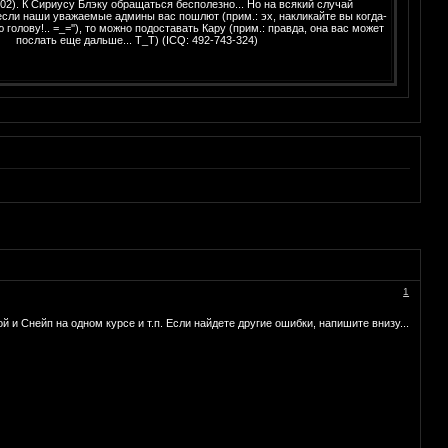
302). К Сириусу Блэку обращаться бесполезно... Но на всякий случай
 если наши уважаемые админы вас пошлют (прим.: эх, накликайте вы когда-
 голову!.. =_=''), то можно подоставать Кару (прим.: правда, она вас может
послать еще дальше... Т_Т) (ICQ: 492-743-324)
1
 и Снейп на одном курсе и т.п. Если найдете другие ошибки, напишите внизу...