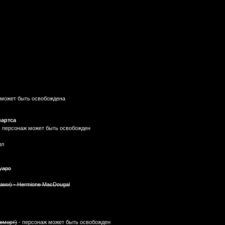
 может быть освобождена
вартса
- персонаж может быть освобожден
лл
уаро
ми) - Hermione MacDougal
еморт)
- персонаж может быть освобожден