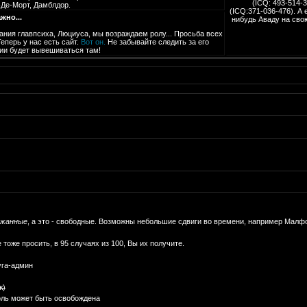
(ICQ: 493-514-
-Де-Морт, Дамблдор.
(ICQ:371-036-476). А
жно...
нибудь Аваду на свою
авания главпсиха, Люциуса, мы возраждаем ролу... Просьба всех
Теперь у нас есть сайт.
Вот он.
Не забывайте следить за его
ии будет вывешиваться там!
ржанные
, а это - свободные. Возможны небольшие сдвиги во времени, например Малфой
оже просить, в 95 случаях из 100, Вы их получите.
уга-админ
ж)
оль может быть освобождена